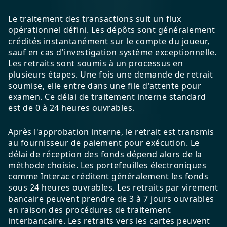
Le traitement des transactions suit un flux
opérationnel défini. Les dépôts sont généralement
crédités instantanément sur le compte du joueur,
sauf en cas d'investigation système exceptionnelle.
Les retraits sont soumis à un processus en
plusieurs étapes. Une fois une demande de retrait
soumise, elle entre dans une file d'attente pour
examen. Ce délai de traitement interne standard
est de 0 à 24 heures ouvrables.
Après l'approbation interne, le retrait est transmis
au fournisseur de paiement pour exécution. Le
délai de réception des fonds dépend alors de la
méthode choisie. Les portefeuilles électroniques
comme Interac créditent généralement les fonds
sous 24 heures ouvrables. Les retraits par virement
bancaire peuvent prendre de 3 à 7 jours ouvrables
en raison des procédures de traitement
interbancaire. Les retraits vers les cartes peuvent