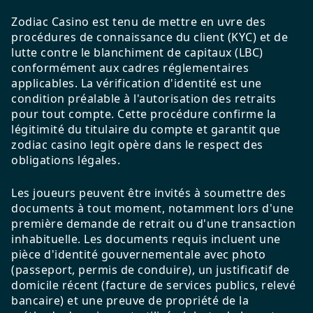
Zodiac Casino est tenu de mettre en uvre des
procédures de connaissance du client (KYC) et de
lutte contre le blanchiment de capitaux (LBC)
conformément aux cadres réglementaires
applicables. La vérification d'identité est une
condition préalable à l'autorisation des retraits
pour tout compte. Cette procédure confirme la
légitimité du titulaire du compte et garantit que
zodiac casino legit opère dans le respect des
obligations légales.
Les joueurs peuvent être invités à soumettre des
documents à tout moment, notamment lors d'une
première demande de retrait ou d'une transaction
inhabituelle. Les documents requis incluent une
pièce d'identité gouvernementale avec photo
(passeport, permis de conduire), un justificatif de
domicile récent (facture de services publics, relevé
bancaire) et une preuve de propriété de la