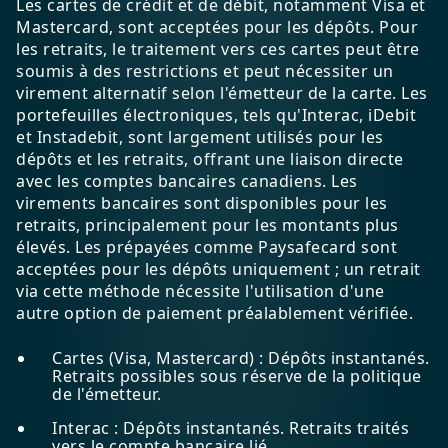
Les cartes de crédit et de débit, notamment Visa et
Mastercard, sont acceptées pour les dépôts. Pour
les retraits, le traitement vers ces cartes peut être
soumis à des restrictions et peut nécessiter un
virement alternatif selon l'émetteur de la carte. Les
portefeuilles électroniques, tels qu'Interac, iDebit
et Instadebit, sont largement utilisés pour les
dépôts et les retraits, offrant une liaison directe
avec les comptes bancaires canadiens. Les
virements bancaires sont disponibles pour les
retraits, principalement pour les montants plus
élevés. Les prépayées comme Paysafecard sont
acceptées pour les dépôts uniquement ; un retrait
via cette méthode nécessite l'utilisation d'une
autre option de paiement préalablement vérifiée.
Cartes (Visa, Mastercard) : Dépôts instantanés.
Retraits possibles sous réserve de la politique
de l'émetteur.
Interac : Dépôts instantanés. Retraits traités
vers le compte bancaire lié.