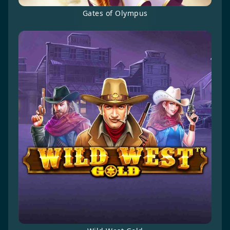
Gates of Olympus