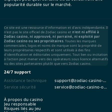
popularité durable sur le marché.
Ce site est une ressource d'information et d'avis indépendante. Il
n'est pas le site officiel de Zodiac casino et
n'est ni affilié à
Zodiac casino, ni approuvé, ni parrainé, ni exploité par
Zodiac casino ou ses propriétaires
. Toutes les marques
commerciales, logos et noms de marque sont la propriété de
leurs propriétaires respectifs et sont utilisés à des fins
d'identification et éditoriales uniquement. Tout lien ou incitation
à l'action peut mener vers des opérateurs sous licence alternatifs
ou des sites partenaires plutôt que vers Zodiac casino.
24/7 support
Assistance technique
support@zodiac-casino-online.ca
Service sécurité
service@zodiac-casino-online.ca
À propos du casino
Jeu responsable
Risques liés au jeu