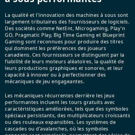
La qualité et l'innovation des machines à sous sont
largement tributaires des fournisseurs de logiciels.
Des sociétés comme NetEnt, Microgaming, Play'n
GO, Pragmatic Play, Big Time Gaming et Blueprint
Gaming sont reconnues pour produire des titres
qui dominent les préférences des joueurs
canadiens. Ces fournisseurs se distinguent par la
fiabilité de leurs moteurs aléatoires, la qualité de
leurs productions graphiques et sonores, et leur
Treasure Island
Space XY
capacité à innover ou à perfectionner des
mécaniques de jeu engageantes.
Les mécaniques récurrentes derrière les jeux
performantes incluent les tours gratuits avec
caractéristiques améliorées, tels que des symboles
spéciaux persistants, des multiplicateurs croissants
ou des rouleaux expansibles. Les systèmes de
cascades ou d'avalanches, où les symboles