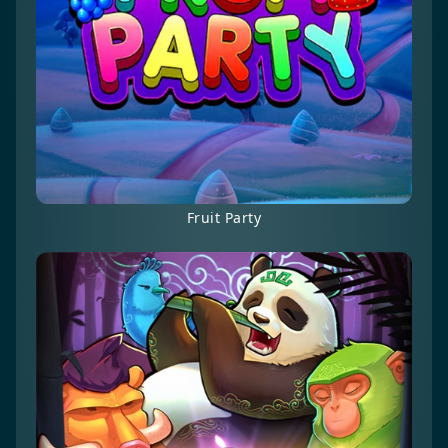
Fruit Party