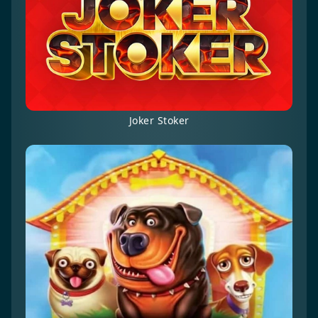
Joker Stoker