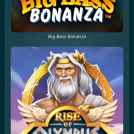
Big Bass Bonanza