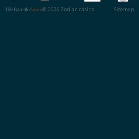
18+
©
2026
Zodiac casino
Sitemap