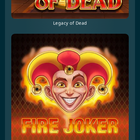
Legacy of Dead